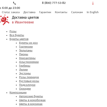
8 (800) 777-53-82
с 6:00 до 23:00
Обратный звонок
Статус заказа
Доставка
Гарантии
Контакты
Салонам
In English
Доставка цветов
в Ивантеевке
Розы
Все букеты
Букеты цветов
Букеты из роз
Гортензии
Тюльпаны
Пионы
Хризантемы
Альстромерии
Герберы
Лилии
Эустомы
Розы премиум
Кустовые розы
Подсолнухи
Орхидеи
Композиции
Авторские букеты
Цветы в коробочках
Цветы в корзинах