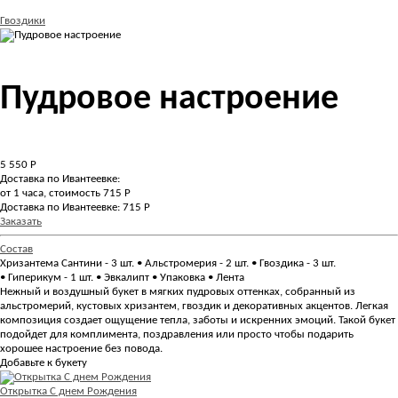
Гвоздики
Пудровое настроение
5 550
Р
Доставка по Ивантеевке:
от 1 часа, стоимость 715 Р
Доставка по Ивантеевке: 715 Р
Заказать
Состав
Хризантема Сантини - 3 шт. • Альстромерия - 2 шт. • Гвоздика - 3 шт.
• Гиперикум - 1 шт. • Эвкалипт • Упаковка • Лента
Нежный и воздушный букет в мягких пудровых оттенках, собранный из
альстромерий, кустовых хризантем, гвоздик и декоративных акцентов. Легкая
композиция создает ощущение тепла, заботы и искренних эмоций. Такой букет
подойдет для комплимента, поздравления или просто чтобы подарить
хорошее настроение без повода.
Добавьте к букету
Открытка С днем Рождения