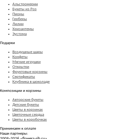
Альстромерии
Букеты из Роз
Пионы
Герберы
Лилии
Хризантемы
Эустома
Подарки
Воздушные шары
Конфеты
Мягкие игрушки
Открытки
Фруктовые корзины
Сертификаты
Клубника в шоколаде
Композиции и корзины
Авторские букеты
Детские букеты
Цветы в корзинах
Цветочные сердца
Цветы в коробочках
Принимаем к оплате
Наши партнеры:
2009–2026 «
flowers-sib.ru
»