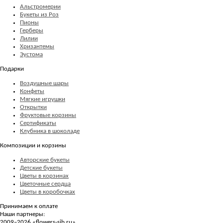
Альстромерии
Букеты из Роз
Пионы
Герберы
Лилии
Хризантемы
Эустома
Подарки
Воздушные шары
Конфеты
Мягкие игрушки
Открытки
Фруктовые корзины
Сертификаты
Клубника в шоколаде
Композиции и корзины
Авторские букеты
Детские букеты
Цветы в корзинах
Цветочные сердца
Цветы в коробочках
Принимаем к оплате
Наши партнеры:
2009–2026 «
flowers-sib.ru
»