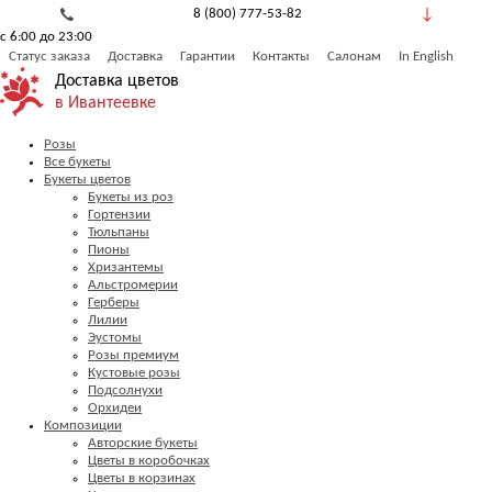
8 (800) 777-53-82
с 6:00 до 23:00
Обратный звонок
Статус заказа
Доставка
Гарантии
Контакты
Салонам
In English
Доставка цветов
в Ивантеевке
Розы
Все букеты
Букеты цветов
Букеты из роз
Гортензии
Тюльпаны
Пионы
Хризантемы
Альстромерии
Герберы
Лилии
Эустомы
Розы премиум
Кустовые розы
Подсолнухи
Орхидеи
Композиции
Авторские букеты
Цветы в коробочках
Цветы в корзинах