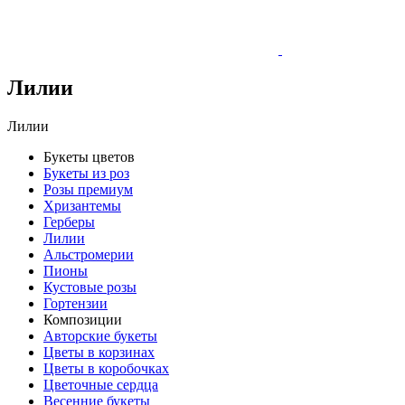
Лилии
Лилии
Букеты цветов
Букеты из роз
Розы премиум
Хризантемы
Герберы
Лилии
Альстромерии
Пионы
Кустовые розы
Гортензии
Композиции
Авторские букеты
Цветы в корзинах
Цветы в коробочках
Цветочные сердца
Весенние букеты