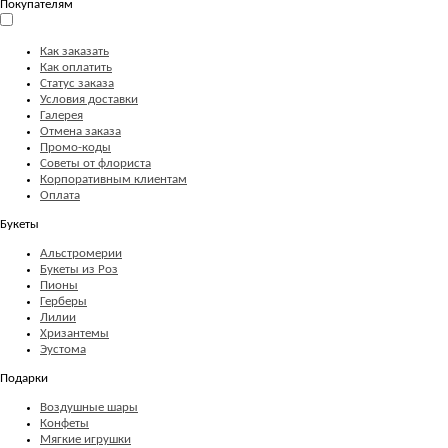
Покупателям
Как заказать
Как оплатить
Статус заказа
Условия доставки
Галерея
Отмена заказа
Промо-коды
Советы от флориста
Корпоративным клиентам
Оплата
Букеты
Альстромерии
Букеты из Роз
Пионы
Герберы
Лилии
Хризантемы
Эустома
Подарки
Воздушные шары
Конфеты
Мягкие игрушки