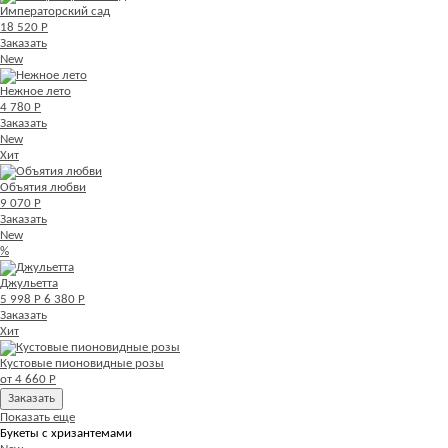
Императорский сад
18 520 Р
Заказать
New
Нежное лето
4 780 Р
Заказать
New
Хит
Объятия любви
9 070 Р
Заказать
New
%
Джульетта
5 998 Р
6 380 Р
Заказать
Хит
Кустовые пионовидные розы
от 4 660 Р
Заказать
Показать еще
Букеты с хризантемами