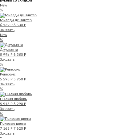
Букеты со скидкой
New
%
Миледи де Винтер
6 139 Р
6 530 Р
Заказать
New
%
Джульетта
5 998 Р
6 380 Р
Заказать
%
Реверанс
5 593 Р
5 950 Р
Заказать
%
Пылкая любовь
5 913 Р
6 290 Р
Заказать
%
Полевые цветы
7 163 Р
7 620 Р
Заказать