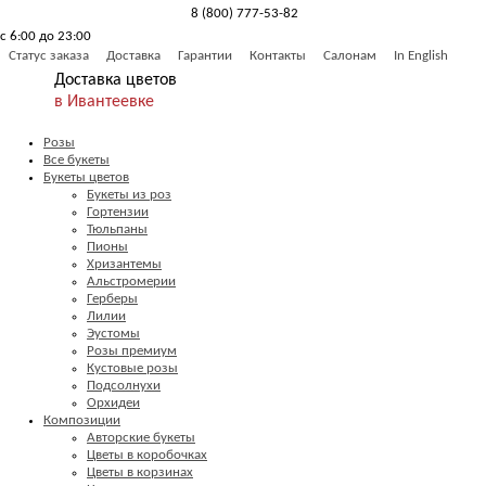
8 (800) 777-53-82
с 6:00 до 23:00
Обратный звонок
Статус заказа
Доставка
Гарантии
Контакты
Салонам
In English
Доставка цветов
в Ивантеевке
Розы
Все букеты
Букеты цветов
Букеты из роз
Гортензии
Тюльпаны
Пионы
Хризантемы
Альстромерии
Герберы
Лилии
Эустомы
Розы премиум
Кустовые розы
Подсолнухи
Орхидеи
Композиции
Авторские букеты
Цветы в коробочках
Цветы в корзинах