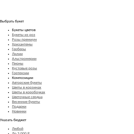
Выбрать букет
Букеты цветов
Букеты из роз
Розы премиум
Хризантемы
Герберы
Лилии
Альстромерии
Пионы
Кустовые розы
Гортензии
Композиции
Авторские букеты
Цветы в корзинах
Цветы в коробочках
Цветочные сердца
Весенние букеты
Подарки
Новинки
Указать бюджет
Любой
До 3 000 Р