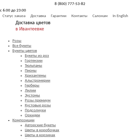
8 (800) 777-53-82
с 6:00 до 23:00
Обратный звонок
Статус заказа
Доставка
Гарантии
Контакты
Салонам
In English
Доставка цветов
в Ивантеевке
Розы
Все букеты
Букеты цветов
Букеты из роз
Гортензии
Тюльпаны
Пионы
Хризантемы
Альстромерии
Герберы
Лилии
Эустомы
Розы премиум
Кустовые розы
Подсолнухи
Орхидеи
Композиции
Авторские букеты
Цветы в коробочках
Цветы в корзинах