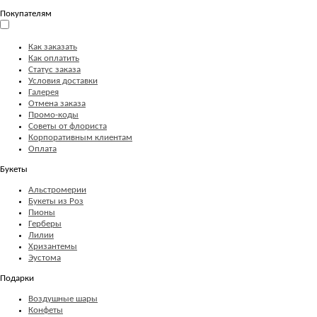
Покупателям
Как заказать
Как оплатить
Статус заказа
Условия доставки
Галерея
Отмена заказа
Промо-коды
Советы от флориста
Корпоративным клиентам
Оплата
Букеты
Альстромерии
Букеты из Роз
Пионы
Герберы
Лилии
Хризантемы
Эустома
Подарки
Воздушные шары
Конфеты