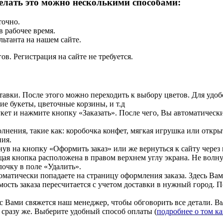
елать это можно несколькими способами:
точно.
в рабочее время.
льтанта на нашем сайте.
ов. Регистрация на сайте не требуется.
авки. После этого можно переходить к выбору цветов. Для удобс
ие букеты, цветочные корзины, и т.д
кет и нажмите кнопку «Заказать». После чего, Вы автоматическ
нения, такие как: коробочка конфет, мягкая игрушка или откры
ния.
ув на кнопку «Оформить заказ» или же вернуться к сайту чере
ая кнопка расположена в правом верхнем углу экрана. Не волну
лочку в поле «Удалить».
ически попадаете на страницу оформления заказа. Здесь Вам н
имость заказа пересчитается с учетом доставки в нужный горо
с Вами свяжется наш менеджер, чтобы обговорить все детали. Вы
у сразу же. Выберите удобный способ оплаты (
подробнее о том ка