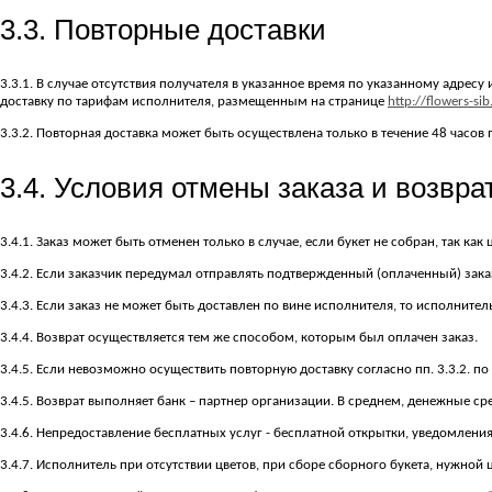
3.3. Повторные доставки
3.3.1. В случае отсутствия получателя в указанное время по указанному адре
доставку по тарифам исполнителя, размещенным на странице
http://flowers-sib
3.3.2. Повторная доставка может быть осуществлена только в течение 48 часов 
3.4. Условия отмены заказа и возвра
3.4.1. Заказ может быть отменен только в случае, если букет не собран, так к
3.4.2. Если заказчик передумал отправлять подтвержденный (оплаченный) заказ
3.4.3. Если заказ не может быть доставлен по вине исполнителя, то исполнитель
3.4.4. Возврат осуществляется тем же способом, которым был оплачен заказ.
3.4.5. Если невозможно осуществить повторную доставку согласно пп. 3.3.2. по
3.4.5. Возврат выполняет банк – партнер организации. В среднем, денежные сре
3.4.6. Непредоставление бесплатных услуг - бесплатной открытки, уведомления
3.4.7. Исполнитель при отсутствии цветов, при сборе сборного букета, нужной