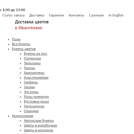
с 6:00 до 23:00
Статус заказа
Доставка
Гарантии
Контакты
Салонам
In English
Доставка цветов
в Ивантеевке
Розы
Все букеты
Букеты цветов
Букеты из роз
Гортензии
Тюльпаны
Пионы
Хризантемы
Альстромерии
Герберы
Лилии
Эустомы
Розы премиум
Кустовые розы
Подсолнухи
Орхидеи
Композиции
Авторские букеты
Цветы в коробочках
Цветы в корзинах