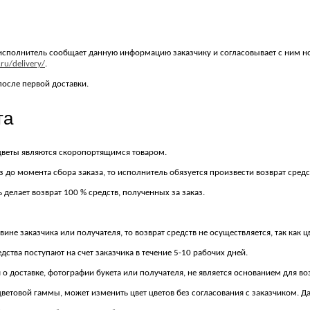
су исполнитель сообщает данную информацию заказчику и согласовывает с ним н
.ru/delivery/
.
после первой доставки.
та
ак цветы являются скоропортящимся товаром.
 до момента сбора заказа, то исполнитель обязуется произвести возврат средс
 делает возврат 100 % средств, полученных за заказ.
 вине заказчика или получателя, то возврат средств не осуществляется, так ка
дства поступают на счет заказчика в течение 5-10 рабочих дней.
 о доставке, фотографии букета или получателя, не является основанием для во
 цветовой гаммы, может изменить цвет цветов без согласования с заказчиком. Д