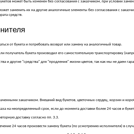
 букетов может быть изменен без согласования с заказчиком, при условии зам
а может заменить их на другие аналогичные элементы без согласования с зака
рата средств.
лнителя
заться от букета и потребовать возврат или замену на аналогичный товар.
сли получатель букета производил его самостоятельную транспортировку (напри
тва и другие "средства" для "продления" жизни цветов, так как мы не даем гара
лаченными заказчиком. Внешний вид букетов, цветочных сердец, корзин и коро
аза на неопределенный срок, если до момента доставки более 24 часов и букет
вторную доставку согласно пп. 3.3.
 течение 24 часов произвести замену букета (по усмотрению исполнителя) в случ