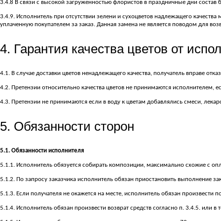
3.4.8 В связи с высокой загруженностью флористов в праздничные дни состав
3.4.9. Исполнитель при отсутствии зелени и сухоцветов надлежащего качеств
уплаченную покупателем за заказ. Данная замена не является поводом для возв
4. Гарантия качества цветов от испо
4.1. В случае доставки цветов ненадлежащего качества, получатель вправе отка
4.2. Претензии относительно качества цветов не принимаются исполнителем, е
4.3. Претензии не принимаются если в воду к цветам добавлялись смеси, лекарс
5. Обязанности сторон
5.1. Обязанности исполнителя
5.1.1. Исполнитель обязуется собирать композиции, максимально схожие с оп
5.1.2. По запросу заказчика исполнитель обязан приостановить выполнение зак
5.1.3. Если получателя не окажется на месте, исполнитель обязан произвести по
5.1.4. Исполнитель обязан произвести возврат средств согласно п. 3.4.5. или в