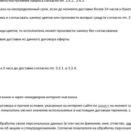
нта поступления запроса согласно пп. 3.4.2., 3.4.3.
аза на неопределенный срок, если до момента доставки более 24 часов и букет
ика и согласовать замену цветов или произвести возврат средств согласно пп. 3
 вида цветов, то исполнитель может произвести замену без согласования.
овия доставки из данного договора оферты.
 часа до доставки согласно пп. 3.2.1. и 3.2.4.
агазине и через менеджеров интернет-магазина.
договора и прочие условия, указанные на интернет-сайте по
адресу
на момент за
за покупатель уяснил значение используемых в настоящем договоре терминов,
работку своих персональных данных (в том числе фамилию, имя, отчество, адрес 
ии об акциях и спецпредложениях. Согласие покупателя на обработку персонал