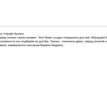
 шт. • Крафт-бумага
ешь только самое лучшее». Этот букет создан специально для неё. Обращаем Ва
озможности мы подберём их для Вас. Пионы - сезонные цветы, перед оплатой об
овые), эквивалентно или выше Вашему бюджету.