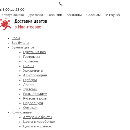
с 6:00 до 23:00
Статус заказа
Доставка
Гарантии
Контакты
Салонам
In English
Доставка цветов
в Ивантеевке
Розы
Все букеты
Букеты цветов
Букеты из роз
Гортензии
Тюльпаны
Пионы
Хризантемы
Альстромерии
Герберы
Лилии
Эустомы
Розы премиум
Кустовые розы
Подсолнухи
Орхидеи
Композиции
Авторские букеты
Цветы в коробочках
Цветы в корзинах