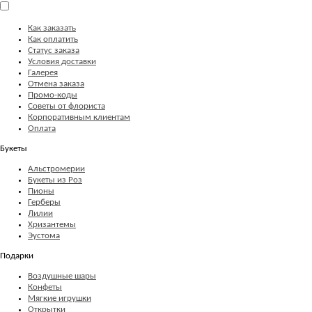
Как заказать
Как оплатить
Статус заказа
Условия доставки
Галерея
Отмена заказа
Промо-коды
Советы от флориста
Корпоративным клиентам
Оплата
Букеты
Альстромерии
Букеты из Роз
Пионы
Герберы
Лилии
Хризантемы
Эустома
Подарки
Воздушные шары
Конфеты
Мягкие игрушки
Открытки