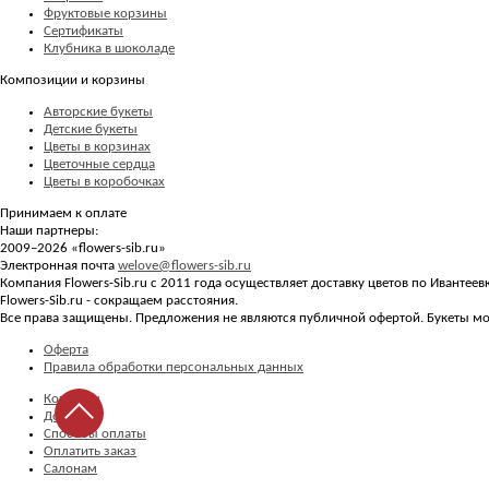
Фруктовые корзины
Сертификаты
Клубника в шоколаде
Композиции и корзины
Авторские букеты
Детские букеты
Цветы в корзинах
Цветочные сердца
Цветы в коробочках
Принимаем к оплате
Наши партнеры:
2009–2026 «
flowers-sib.ru
»
Электронная почта
welove@flowers-sib.ru
Компания Flowers-Sib.ru с 2011 года осуществляет доставку цветов по Ивантее
Flowers-Sib.ru - сокращаем расстояния.
Все права защищены. Предложения не являются публичной офертой. Букеты мог
Оферта
Правила обработки персональных данных
Контакты
Доставка
Способы оплаты
Оплатить заказ
Салонам