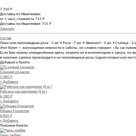
7 310
Р
Доставка по Ивантеевке:
от 1 часа, стоимость 715 Р
Доставка по Ивантеевке: 715 Р
Заказать
Состав
Пион или пионовидная роза - 5 шт. • Роза - 7 шт. • Эвкалипт - 3 шт. • Статица - 3
Этот букет — воплощение нежности и заботы, он словно говорит: «Ты заслужива
Если Вам нужны определённые цвета, укажите их в комментарии к заказу, по в
в наличии, замена производится на пионовидные розы (одноголовые или куст
Добавьте к букету
Сладкий подарок
5 680 Р
+ Добавить
Райское наслаждение (6 кг.)
6 180 Р
+ Добавить
Мишка Романтик
6 820 Р
+ Добавить
Похожие букеты
Чары любви