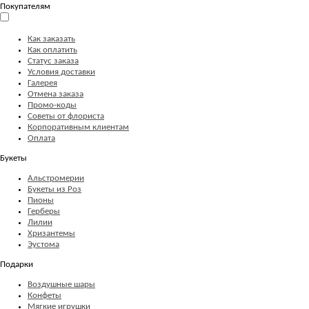
Покупателям
Как заказать
Как оплатить
Статус заказа
Условия доставки
Галерея
Отмена заказа
Промо-коды
Советы от флориста
Корпоративным клиентам
Оплата
Букеты
Альстромерии
Букеты из Роз
Пионы
Герберы
Лилии
Хризантемы
Эустома
Подарки
Воздушные шары
Конфеты
Мягкие игрушки