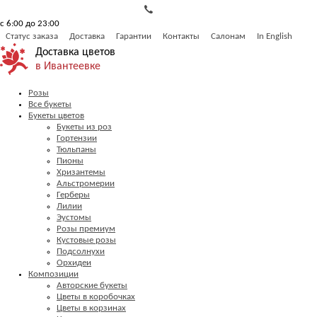
с 6:00 до 23:00
Статус заказа
Доставка
Гарантии
Контакты
Салонам
In English
Доставка цветов
в Ивантеевке
Розы
Все букеты
Букеты цветов
Букеты из роз
Гортензии
Тюльпаны
Пионы
Хризантемы
Альстромерии
Герберы
Лилии
Эустомы
Розы премиум
Кустовые розы
Подсолнухи
Орхидеи
Композиции
Авторские букеты
Цветы в коробочках
Цветы в корзинах