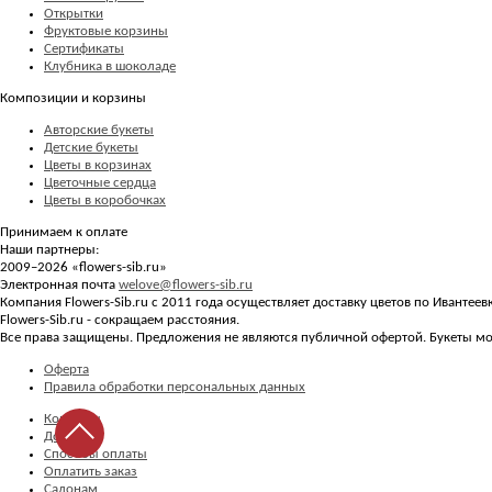
Открытки
Фруктовые корзины
Сертификаты
Клубника в шоколаде
Композиции и корзины
Авторские букеты
Детские букеты
Цветы в корзинах
Цветочные сердца
Цветы в коробочках
Принимаем к оплате
Наши партнеры:
2009–2026 «
flowers-sib.ru
»
Электронная почта
welove@flowers-sib.ru
Компания Flowers-Sib.ru с 2011 года осуществляет доставку цветов по Ивантее
Flowers-Sib.ru - сокращаем расстояния.
Все права защищены. Предложения не являются публичной офертой. Букеты мог
Оферта
Правила обработки персональных данных
Контакты
Доставка
Способы оплаты
Оплатить заказ
Салонам