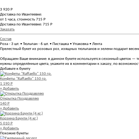
3 920
Р
Доставка по Ивантеевке:
от 1 часа, стоимость 715 Р
Доставка по Ивантеевке: 715 Р
Заказать
Состав
Роза - 3 шт. • Тюльпан - 6 шт. • Писташка • Упаковка • Лента
Прелестный букет из розовых роз, изящных тюльпанов и зелени подарит весен
Обращаем Ваше внимание: в данном букете используется сезонный цветок — тюл
нужны определённые цвета, укажите их в комментарии к заказу, по возможнос
Добавьте к букету
Конфеты "Raffaello" 150 гр.
1 190 Р
+ Добавить
Открытка Поздравляю
140 Р
+ Добавить
Корзина Баунти (4 кг.)
5 010 Р
+ Добавить
Похожие букеты